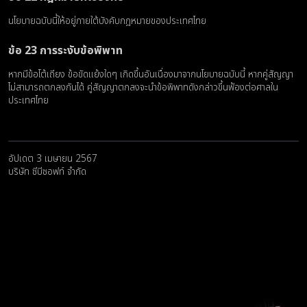
นโยบายฉบับนี้ให้อยู่ภายใต้บังคับกฎหมายของประเทศไทย
ข้อ 23 การระงับข้อพิพาท
หากมีข้อโต้เถียง ข้อขัดแย้งใดๆ เกิดขึ้นอันเนื่องมาจากนโยบายฉบับนี้ หากคู่สัญญา
ไม่สามารถตกลงกันได้ คู่สัญญาตกลงจะนำข้อพิพาทดังกล่าวขึ้นฟ้องต่อศาลใน
ประเทศไทย
อัปเดต 3 เมษายน 2567
บริษัท ซีบีซอฟท์ จำกัด