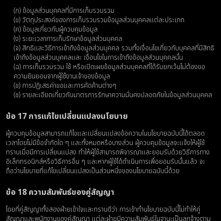
(ก) ข้อมูลส่วนบุคคลที่มีการเก็บรวบรวม
(ข) วัตถุประสงค์ของการเก็บรวบรวมข้อมูลส่วนบุคคลแต่ละประเภท
(ค) ข้อมูลเกี่ยวกับผู้ควบคุมข้อมูล
(ง) ระยะเวลาการเก็บรักษาข้อมูลส่วนบุคคล
(จ) สิทธิและวิธีการเข้าถึงข้อมูลส่วนบุคคล รวมทั้งเงื่อนไขเกี่ยวกับบุคคลที่มีสิทธิ
เข้าถึงข้อมูลส่วนบุคคลและ เงื่อนไขในการเข้าถึงข้อมูลส่วนบุคคลนั้น
(ฉ) การเก็บรวบรวม ใช้ หรือเปิดเผยข้อมูลส่วนบุคคลที่ได้รับยกเว้นไม่ต้องขอ
ความยินยอมจากผู้ใช้งานเจ้าของข้อมูล
(ช) การปฏิเสธค่าขอและการคัดค้านต่างๆ
(ช) รายละเอียดเกี่ยวกับมาตรการรักษาความมั่นคงปลอดภัยในข้อมูลส่วนบุคคล
ข้อ 17 การแก้ไขเปลี่ยนแปลงนโยบาย
ผู้ควบคุมข้อมูลสามารถแก้ไขและเปลี่ยนแปลงข้อความในนโยบายฉบับนี้ได้ตลอด
เวลาโดยไม่มีข้อจำกัดใด ๆ และทั้งหมดหรือบางส่วน ผู้ควบคุมข้อมูลจะแจ้งให้ผู้ใช้
ทราบเมื่อมีการเปลี่ยนแปลง ทำให้ผู้ใช้สามารถพิจารณาและยอมรับด้วยวิธีการทาง
อิเล็กทรอนิกส์หรือวิธีการอื่น ๆ และหากผู้ใช้ได้ดำเนินการเพื่อยอมรับนั้นแล้ว จะ
ถือว่านโยบายที่แก้ไขเปลี่ยนแปลงเป็นส่วนหนึ่งของนโยบายฉบับนี้ด้วย
ข้อ 18 ความสัมพันธ์ของคู่สัญญา
โดยที่คู่สัญญาทั้งสองฝ่ายเข้าใจและทราบดีว่า การเข้าทํานโยบายฉบับนี้ไม่ทําให้คู่
สัญญาและพนักงานของคู่สัญญา แต่ละฝ่ายมีความสัมพันธ์ในฐานะเป็นลูกจ้างตาม