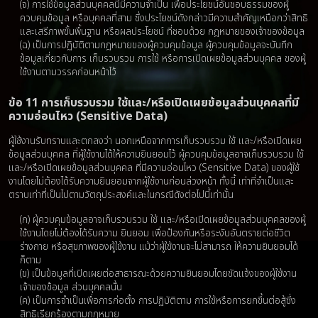
(จ) การใช้ข้อมูลส่วนบุคคลนี้มีความจำเป็น เพื่อประโยชน์อันชอบธรรมของผู้
ควบคุมข้อมูล หรือบุคคลที่สาม ซึ่งประโยชน์ดังกล่าวมีความสำคัญเหนือกว่าสิทธิ
และเสรีภาพขั้นพื้นฐาน หรือผลประโยชน์ ที่ชอบด้วย กฎหมายของเจ้าของข้อมูล
(ฉ) เป็นการปฏิบัติตามกฎหมายของผู้ควบคุมข้อมูล ผู้ควบคุมข้อมูลจะบันทึก
ข้อมูลเกี่ยวกับการ เก็บรวบรวม การใช้ หรือการเปิดเผยข้อมูลส่วนบุคคล ของผู้
ใช้งานตามวรรคก่อนหน้าไว้
ข้อ 11 การเก็บรวบรวม ใช้และ/หรือเปิดเผยข้อมูลส่วนบุคคลที่มี
ความอ่อนไหว (Sensitive Data)
ผู้ใช้งานรับทราบและตกลงว่า นอกเหนือจากการเก็บรวบรวม ใช้ และ/หรือเปิดเผย
ข้อมูลส่วนบุคคล ที่ผู้ใช้งานได้ให้ความยินยอมไว้ ผู้ควบคุมข้อมูลอาจเก็บรวบรวม ใช้
และ/หรือเปิดเผยข้อมูลส่วนบุคคล ที่มีความอ่อนไหว (Sensitive Data) ของผู้ใช้
งานโดยไม่ต้องได้รับความยินยอมจากผู้ใช้งานก่อนล่วงหน้า ทั้งนี้ เท่าที่จำเป็นและ
ตราบเท่าที่เป็นไปตามวัตถุประสงค์และในกรณีดังต่อไปนี้เท่านั้น
(ก) ผู้ควบคุมข้อมูลอาจเก็บรวบรวม ใช้ และ/หรือเปิดเผยข้อมูลส่วนบุคคลของผู้
ใช้งานโดยไม่ต้องได้รับความ ยินยอม เพื่อป้องกันหรือระงับอันตรายต่อชีวิต
ร่างกาย หรือสุขภาพของผู้ใช้งาน แม้ว่าผู้ใช้งานจะไม่สามารถ ให้ความยินยอมได้
ก็ตาม
(ข) เป็นข้อมูลที่เปิดเผยต่อสาธารณะด้วยความยินยอมโดยชัดแจ้งของผู้ใช้งาน
เจ้าของข้อมูล ส่วนบุคคลนั้น
(ค) เป็นการจําเป็นเพื่อการก่อตั้ง การปฏิบัติตาม การใช้หรือการยกขึ้นต่อสู้ซึ่ง
สิทธิเรียกร้องตามกฎหมาย