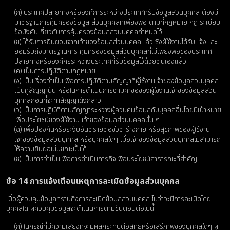
(ก) ประเทศปลายทางหรือองค์การระหว่างประเทศที่รับข้อมูลส่วนบุคคล ต้องมี
มาตรฐานการคุ้มครองข้อมูล ส่วนบุคคลที่เพียงพอ ตามที่กฎหมาย กฎ ระเบียบ
ข้อบังคับเกี่ยวกับการคุ้มครองข้อมูลส่วนบุคคลกำหนดไว้
(ข) ได้รับการยินยอมจากเจ้าของข้อมูลส่วนบุคคลแล้ว ซึ่งผู้ใช้งานได้รับแจ้งและ
ยอมรับถึงมาตรฐานการ คุ้มครองข้อมูลส่วนบุคคลที่ไม่เพียงพอของประเทศ
ปลายทางหรือองค์กรระหว่างประเทศที่รับข้อมูลไว้ด้วยตนเองแล้ว
(ค) เป็นการปฏิบัติตามกฎหมาย
(ง) เป็นเรื่องจําเป็นเพื่อการปฏิบัติตามสัญญาที่ผู้ใช้งานเจ้าของข้อมูลส่วนบุคคล
เป็นคู่สัญญานั้น หรือในการดําเนินการตามคําขอของผู้ใช้งานเจ้าของข้อมูลส่วน
บุคคลก่อนที่จะทําสัญญาดังกล่าว
(จ) เป็นการปฏิบัติตามสัญญาระหว่างผู้ควบคุมข้อมูลกับบุคคลอื่นโดยมีเป้าหมาย
เพื่อประโยชน์ของผู้ใช้งาน เจ้าของข้อมูลส่วนบุคคลนั้น ๆ
(ฉ) เพื่อป้องกันหรือระงับอันตรายต่อชีวิต ร่างกาย หรือสุขภาพของผู้ใช้งาน
เจ้าของข้อมูลส่วนบุคคล หรือบุคคลใดๆ เมื่อเจ้าของข้อมูลส่วนบุคคลไม่สามารถ
ให้ความยินยอมในขณะนั้นได้
(ช) เป็นการจําเป็นเพื่อการดําเนินภารกิจเพื่อประโยชน์สาธารณะที่สําคัญ
ข้อ 14 การแจ้งเตือนเหตุการละเมิดข้อมูลส่วนบุคคล
เมื่อผู้ควบคุมข้อมูลทราบถึงการละเมิดข้อมูลส่วนบุคคล ไม่ว่าจะมีการละเมิดโดย
บุคคลใด ผู้ควบคุมข้อมูลจะดําเนินการตามขั้นตอนต่อไปนี้
(ก) ในกรณีที่มีความเสี่ยงที่จะมีผลกระทบต่อสิทธิหรือเสรีภาพของบุคคลใดๆ ผู้