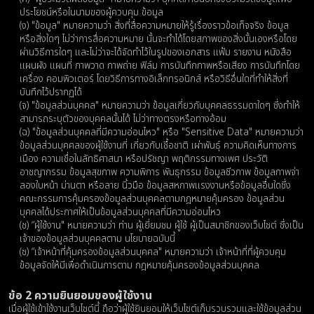
ประโยชน์หรือในนามของผู้ควบคุม ข้อมูล
(ง) "ข้อมูล" หมายความว่า สิ่งที่สื่อความหมายให้รู้เรื่องราวข้อเท็จจริง ข้อมูล
หรือสิ่งใดๆ ไม่ว่าการสื่อความหมาย นั้นจะทําได้โดยสภาพของสิ่งนั้นเองหรือโดย
ผ่านวิธีการใดๆ และไม่ว่าจะได้จัดทําไว้ในรูปของเอกสาร แฟ้ม รายงาน หนังสือ
แผนผัง แผนที่ ภาพวาด ภาพถ่าย ฟิล์ม การบันทึกภาพหรือเสียง การบันทึกโดย
เครื่อง คอมพิวเตอร์ โดยวิธีการทางอิเล็กทรอนิกส์ หรือวิธีอื่นใดที่ทําให้สิ่งที่
บันทึกไว้ปรากฏได้
(จ) "ข้อมูลส่วนบุคคล" หมายความว่า ข้อมูลเกี่ยวกับบุคคลธรรมดาใดๆ ซึ่งทําให้
สามารถระบุตัวของบุคคลนั้นได้ ไม่ว่าทางตรงหรือทางอ้อม
(ฉ) "ข้อมูลส่วนบุคคลที่มีความอ่อนไหว" หรือ "Sensitive Data" หมายความว่า
ข้อมูลส่วนบุคคลของผู้ใช้งานที่ เกี่ยวกับเชื้อชาติ เผ่าพันธุ์ ความคิดเห็นทางการ
เมือง ความเชื่อในลัทธิศาสนา หรือปรัชญา พฤติกรรมทางเพศ ประวัติ
อาชญากรรม ข้อมูลสุขภาพ ความพิการ พันธุกรรม ข้อมูลชีวภาพ ข้อมูลภาพจ่า
ลองใบหน้า ม่านตา หรือลาย นิ้วมือ ข้อมูลสหภาพแรงงานหรือข้อมูลอื่นใดซึ่ง
คณะกรรมการคุ้มครองข้อมูลส่วนบุคคลตามกฎหมายคุ้มครอง ข้อมูลส่วน
บุคคลได้ประกาศให้เป็นข้อมูลส่วนบุคคลที่มีความอ่อนไหว
(ช) “ผู้ใช้งาน" หมายความว่า ท่าน ผู้เยี่ยมชม ผู้ใช้ ผู้เป็นสมาชิกของเว็บไซต์ ซึ่งเป็น
เจ้าของข้อมูลส่วนบุคคลตาม นโยบายฉบับนี้
(ซ) “เจ้าหน้าที่คุ้มครองข้อมูลส่วนบุคคล" หมายความว่า เจ้าหน้าที่ที่ผู้ควบคุม
ข้อมูลจัดให้มีเพื่อดําเนินการตาม กฎหมายคุ้มครองข้อมูลส่วนบุคคล
ข้อ 2 ความยินยอมของผู้ใช้งาน
เมื่อผู้ใช้เข้าใช้งานเว็บไซต์นี้ ถือว่าผู้ใช้ยินยอมให้เว็บไซต์เก็บรวบรวมและใช้ข้อมูลส่วน