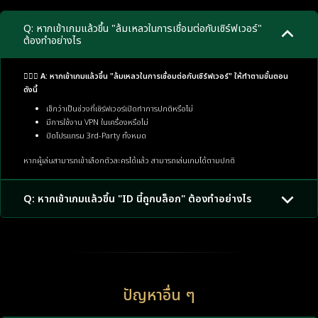
Q: หากเข้าเกมแล้วขึ้น "ล้มเหลวในการเชื่อมต่อกับเซิร์ฟเวอร์"
ต้องทำอย่างไร
🙋🏼‍♂️ A: หากเข้าเกมแล้วขึ้น "ล้มเหลวในการเชื่อมต่อกับเซิร์ฟเวอร์" ให้ทำตามขั้นตอน
ดังนี้
เช็กว่าเป็นช่วงที่เซิร์ฟเวอร์เปิดทำการปกติหรือไม่
มีการใช้งาน VPN ในเครื่องหรือไม่
ปิดโปรแกรม 3rd-Party ทั้งหมด
หากผู้เล่นสามารถเข้าเลือกตัวละครได้แล้ว สามารถเล่นเกมได้ตามปกติ
Q: หากเข้าเกมแล้วขึ้น "ID นี้ถูกบล็อก" ต้องทำอย่างไร
ปัญหาอื่น ๆ