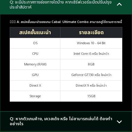
Q: จะมีประกาศทางช่องทางใดบ้าง หากเซิร์ฟเวอร์จะปิดปรับปรุง
ประจำสัปดาห์
🙋🏼‍♂️ A: สเปคขั้นแนะนำของเกม Cabal: Ultimate Combo สามารถดูได้ตามตารางนี้
สเปคขั้นแนะนำ
รายละเอียด
OS
Windows 10 - 64 Bit
CPU
Intel Core i5 หรือ ใหม่กว่า
Memory (RAM)
8GB
GPU
GeForce GT730 หรือ ใหม่กว่า
Direct X
DirectX 9 หรือ ใหม่กว่า
Storage
15GB
Q: หากตัวเกมค้าง, เควสเด้ง หรือ ไม่สามารถเล่นได้ ต้องทำ
อย่างไร