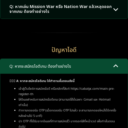
Q: หากเล่น Mission War หรือ Nation War แล้วหลุดออก
จากเกม ต้องทำอย่างไร
ปัญหาไอดี
Q: หากจะสมัครไอดีเกม ต้องทำอย่างไร
🙋🏼‍♂️ A: หากจะสมัครไอดีเกม ให้ทำตามขั้นตอนดังนี้
เข้าสู่เว็บไซต์การสมัครไอดี หรือคลิกที่ลิงก์
https://cabalpc.com/main-pre-
register-th
ใส่อีเมลสำหรับการสมัครไอดีเกม (สามารถใช้ได้เฉพาะ Gmail และ Hotmail
เท่านั้น)
ทำการกดขอรับ OTP (เมื่อกดขอรับ OTP ไปแล้ว จะสามารถกดขอใหม่ได้อีกครั้ง
หลังผ่านไป 5 นาที)
นำ OTP ที่ได้รับจากอีเมลที่ทำการสมัครไว้ มากรอกใส่ที่หน้าเวป เพื่อทำขั้นตอน
ถัดไป