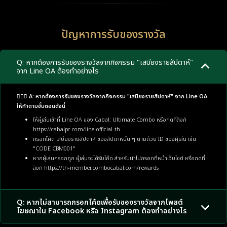
ปัญหาการรับของรางวัล
Q: หากต้องการรับของรางวัลจากกิจกรรม "เสบียงรายสัปดาห์"
จาก Line OA ต้องทำอย่างไร
🙋🏼‍♂️ A: หากต้องการรับของรางวัลจากกิจกรรม "เสบียงรายสัปดาห์" จาก Line OA
ให้ทำตามขั้นตอนดังนี้
ให้ผู้เล่นเข้าที่ Line OA ของ Cabal: Ultimate Combo หรือกดที่ลิงก์
https://cabalpc.com/line-official-th
กรอกโค้ด เสบียงรายสัปดาห์ ของสัปดาห์นั้น ๆ ตามด้วย ID ของผู้เล่น เช่น
"CODE CBM001"
หากผู้เล่นกรอกถูก ผู้เล่นจะได้รับโค้ด สำหรับนำไปกรอกที่หน้าเว็บไซต์ หรือกดที่
ลิงก์
https://th-member.combocabal.com/rewards
Q: หากไม่สามารถกรอกโค้ดเพื่อรับของรางวัลจากโพสต์
โฆษณาใน Facebook หรือ Instagram ต้องทำอย่างไร