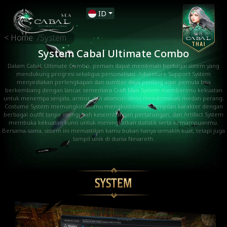
ID
< Home
/
System
System Cabal Ultimate Combo
Dalam Cabal: Ultimate Combo, pemain dapat menikmati berbagai sistem yang
mendukung progresi sekaligus personalisasi.
Adventure Support System
menyediakan perlengkapan dan sumber daya penting agar pemula bisa
berkembang dengan lancar, sementara Craft Man System memberimu kekuatan
untuk menempa senjata,
armor, dan aksesori demi mendominasi medan perang.
Costume System memungkinkanmu mengkustomisasi tampilan karakter dengan
berbagai outfit tanpa mengubah keseimbangan pertarungan,
dan Artifact System
membuka kekuatan kuno untuk meningkatkan statistik serta kemampuanmu.
Bersama-sama, sistem ini memastikan kamu bukan hanya semakin kuat, tetapi juga
tampil unik di dunia Nevareth.
SYSTEM