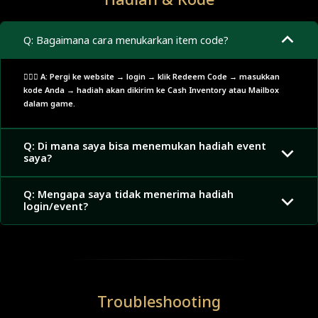
Hadiah & Kode
Q: Bagaimana cara menukarkan item code?
🙋🏼‍♂️ A: Pergi ke website → login → klik Redeem Code → masukkan
kode Anda → hadiah akan dikirim ke Cash Inventory atau Mailbox
dalam game.
Q: Di mana saya bisa menemukan hadiah event
saya?
Q: Mengapa saya tidak menerima hadiah
login/event?
Troubleshooting