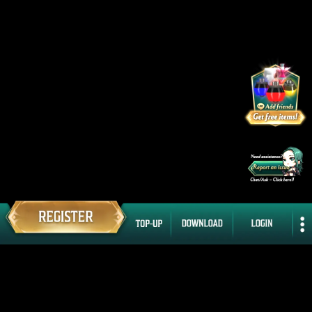
Rasakan comeback legendaris dari MMORPG! Cabal: Ultimate Combo
SEA yang menghadirkan PvP yang menegangkan, moment nostalgia,