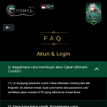
ID
FAQ
Akun & Login
Q: Bagaimana cara membuat akun Cabal Ultimate
Combo?
🙋🏼‍♂️ A: Kunjungi [website resmi Cabal Ultimate Combo] lalu klik
Register. Isi alamat email, buat username dan password, lalu
verifikasi akun melalui OTP yang dikirim ke email Anda.
Q: Saya lupa kata sandi. Bagaimana cara